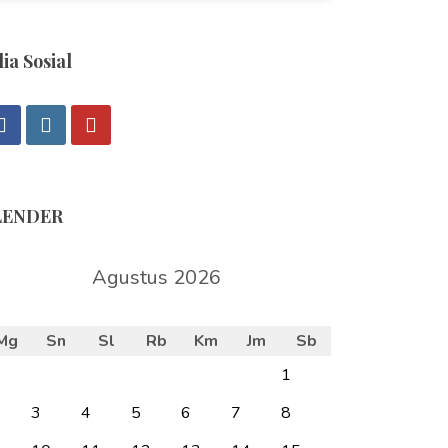
ia Sosial
LENDER
Agustus 2026
Mg
Sn
Sl
Rb
Km
Jm
Sb
1
3
4
5
6
7
8