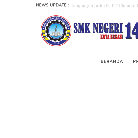
NEWS UPDATE :
Kunjungan Industri PT Panasonic
Recruitment PT SAPTAINDRA SE
Memorandum Of Understanding (
Memorandum Of Understanding (
BERANDA
P
Sela
Penilaian Kinerja Kepala Sekola
Kegiatan Traknus Mengajar Bers
Pelatihan Operator Alat Berat y
IHT Implementasi P5...
Sosialisasi Seks Education dan 
Kunjungan Industri PT Chemco 