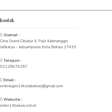
kontak
Alamat :
Citra Grand Cibubur Jl. Pulo Kalimanggis
Jatikarya - Jatisampurna Kota Bekasi 17435
Telepon :
02128676287
Email :
smknegeri14kotabekasi@gmail.com
Website :
smkn14bekasi.sch.id