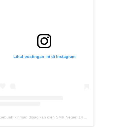
Lihat postingan ini di Instagram
Sebuah kiriman dibagikan oleh SMK Negeri 14 Kota Bekasi (@smkn14kotabekasi)