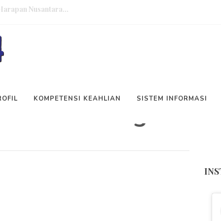
 Gobel Indonesia...
Tenaga Kependidikan
JATI (ADARO) bekerja sama dengan...
MOU) degan The Bistro Resto Raf...
CAR
MOU) dan Sinkronisasi Kurikulum...
ROFIL
KOMPETENSI KEAHLIAN
SISTEM INFORMASI
mat Datang Di Webs
h (PKKS)...
ama PT Traktor Nusantara....
ang diadakan oleh Kementerian...
IN
Pemeriksaaan Kesehatan...
Harapan Nusantara...