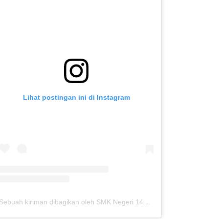
Lihat postingan ini di Instagram
Sebuah kiriman dibagikan oleh SMK Negeri 14 Kota Bekasi (@smkn14kotabekasi)