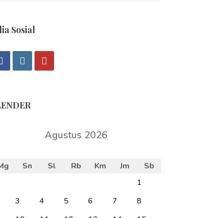
ia Sosial
LENDER
Agustus 2026
Mg
Sn
Sl
Rb
Km
Jm
Sb
1
3
4
5
6
7
8