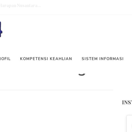
 Gobel Indonesia...
INFORMASI BKK
JATI (ADARO) bekerja sama dengan...
MOU) degan The Bistro Resto Raf...
CAR
MOU) dan Sinkronisasi Kurikulum...
ROFIL
KOMPETENSI KEAHLIAN
SISTEM INFORMASI
mat Datang Di Webs
h (PKKS)...
ama PT Traktor Nusantara....
ang diadakan oleh Kementerian...
IN
Pemeriksaaan Kesehatan...
Harapan Nusantara...