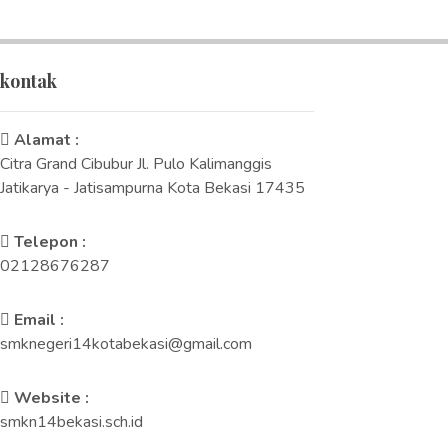
kontak
Alamat :
Citra Grand Cibubur Jl. Pulo Kalimanggis
Jatikarya - Jatisampurna Kota Bekasi 17435
Telepon :
02128676287
Email :
smknegeri14kotabekasi@gmail.com
Website :
smkn14bekasi.sch.id