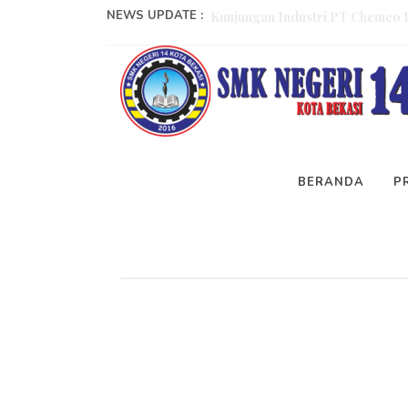
NEWS UPDATE :
Kunjungan Industri PT Panasonic
Recruitment PT SAPTAINDRA SE
Memorandum Of Understanding (
Memorandum Of Understanding (
BERANDA
P
Sela
Penilaian Kinerja Kepala Sekola
Kegiatan Traknus Mengajar Bers
Pelatihan Operator Alat Berat y
IHT Implementasi P5...
Sosialisasi Seks Education dan 
Kunjungan Industri PT Chemco 